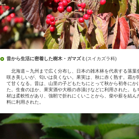
昔から生活に密着した樹木・ガマズミ
(スイカズラ科)
北海道～九州まで広く分布し、日本の雑木林を代表する落葉
咲き美しいが、匂いは良くない。果実は、秋に赤く熟す。霜が
て甘くなる。昔は、山里の子どもたちにとって秋から初冬にか
た。生食のほか、果実酒や大根の赤漬けなどに利用された。も
材は柔軟性があり、強靭で折れにくいことから、柴や薪を結ん
料に利用された。