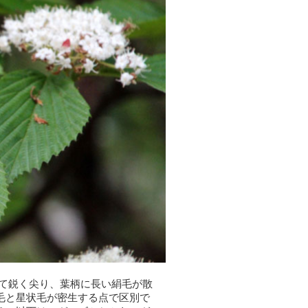
びて鋭く尖り、葉柄に長い絹毛が散
毛と星状毛が密生する点で区別で