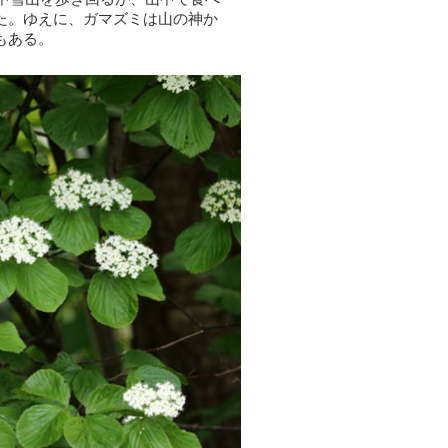
た。ゆえに、ガマズミは山の神か
もある。