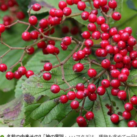
名前の由来その2「神の実説」
･･･マタギは、獲物を求めて一