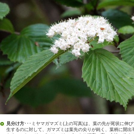
見分け方
･･･ミヤマガマズミ(上の写真)は、葉の先が尾状に伸
生するのに対して、ガマズミは葉先の尖りが鈍く、葉柄に開出