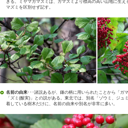
きる。ミヤマガマズミは、ガマズミより標高の高い山地に生え
マズミを区別せず記す。
名前の由来
･･･諸説あるが、鎌の柄に用いられたことから「ガマ
「ズミ(酸実)」との説がある。東北では、別名「ゾウミ、ジュ
着している樹木だけに、名前の由来や別名が非常に多い。