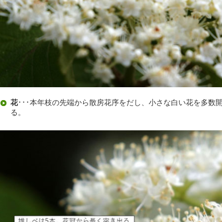
花
･･･本年枝の先端から散房花序をだし、小さな白い花を多数
る。