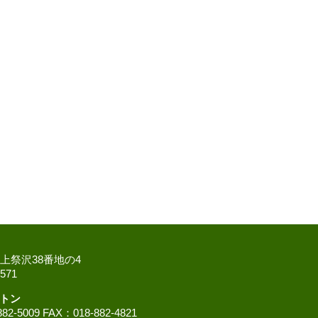
字上祭沢38番地の4
571
トン
009 FAX：018-882-4821