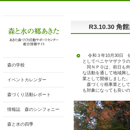
R3.10.3
令和３年10月30日 
としてベニヤマザクラ
森の学校
同ＮＰＯは、前日も外
な活動を通して地域興
業として開催しました
イベントカレンダー
森づくり税事業として
も対象になっても良い
森づくり活動レポート
情報誌 森のシンフォニー
森と水の四季