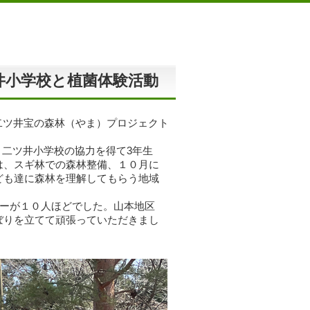
井小学校と植菌体験活動
二ツ井宝の森林（やま）プロジェクト
二ツ井小学校の協力を得て3年生
は、スギ林での森林整備、１０月に
ども達に森林を理解してもらう地域
バーが１０人ほどでした。山本地区
ぼりを立てて頑張っていただきまし