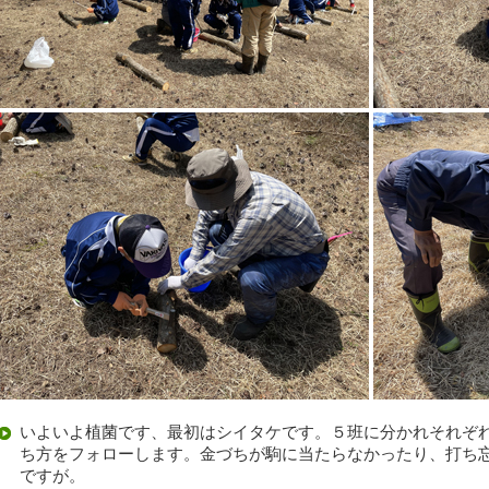
いよいよ植菌です、最初はシイタケです。５班に分かれそれぞ
ち方をフォローします。金づちが駒に当たらなかったり、打ち
ですが。