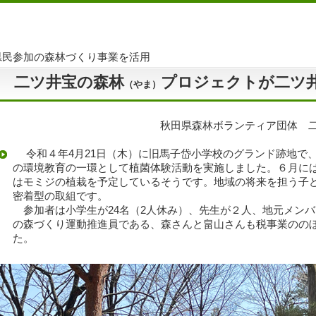
県民参加の森林づくり事業を活用
二ツ井宝の森林
プロジェクトが二ツ
（やま）
秋田県森林ボランティア団体 
令和４年4月21日（木）に旧馬子岱小学校のグランド跡地で、
の環境教育の一環として植菌体験活動を実施しました。６月に
はモミジの植栽を予定しているそうです。地域の将来を担う子
密着型の取組です。
参加者は小学生が24名（2人休み）、先生が２人、地元メン
の森づくり運動推進員である、森さんと畠山さんも税事業のの
た。