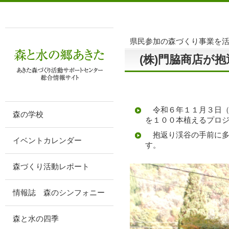
県民参加の森づくり事業を
(株)門脇商店が
令和６年１１月３日（日
森の学校
を１００本植えるプロ
抱返り渓谷の手前に多
イベントカレンダー
す。
森づくり活動レポート
情報誌 森のシンフォニー
森と水の四季