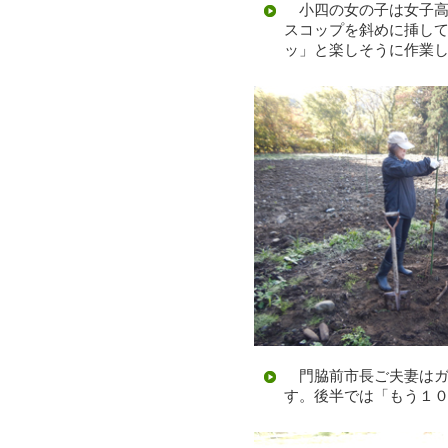
小四の女の子は女子高
スコップを斜めに挿し
ッ」と楽しそうに作業
門脇前市長ご夫妻はガ
す。後半では「もう１