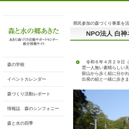
県民参加の森づくり事業を
NPO法人 白
令和６年４月２９日（
森の学校
雲一人無い素晴らしい
留山から歩く組に分か
イベントカレンダー
出発の組と一緒に歩き
森づくり活動レポート
情報誌 森のシンフォニー
森と水の四季