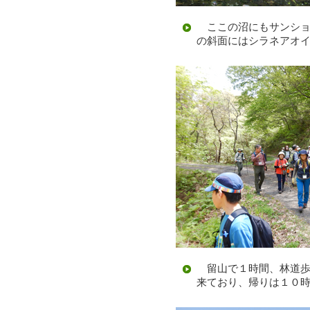
ここの沼にもサンショ
の斜面にはシラネアオ
留山で１時間、林道歩
来ており、帰りは１０