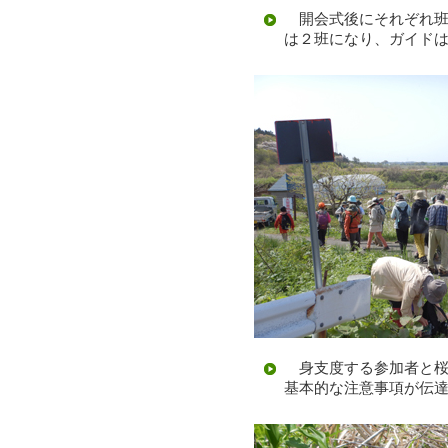
開会式後にそれぞれ班
は２班になり、ガイド
身支度する参加者と桜
基本的な注意事項が伝