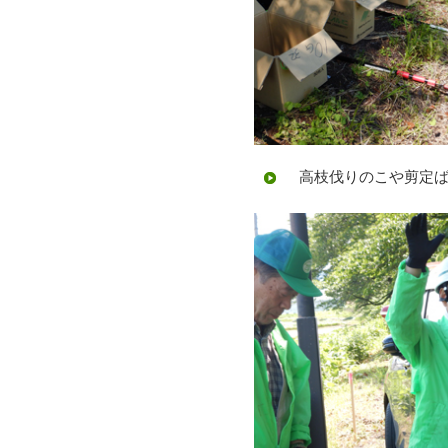
高枝伐りのこや剪定ば