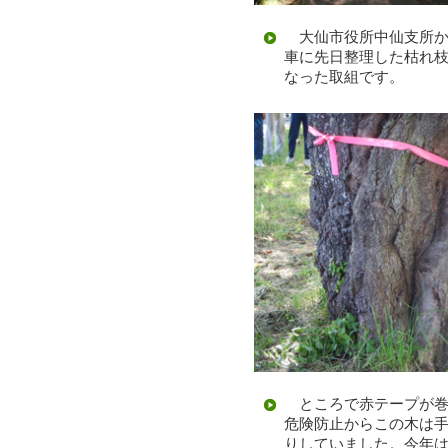
大仙市役所中仙支所か
車に先日整理した枯れ
なった取組です。
ところで赤テープが巻
危険防止からこの木は
りしていました。今年