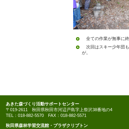
全ての作業が無事に終
次回はスキー少年団も
が。
あきた森づくり活動サポートセンター
〒019-2611 秋田県秋田市河辺戸島字上祭沢38番地の4
TEL：018-882-5570 FAX：018-882-5571
秋田県森林学習交流館・プラザクリプトン