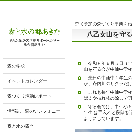
県民参加の森づくり事業を
八乙女山を守
令和８年６月５日（金
森の学校
山を守る会が中仙中学
先日の中仙中１年生の
イベントカレンダー
が、斉内川のサクラだ
これも長年中仙中学校
森づくり活動レポート
ばえや枯れ枝の除去で
守る会では、中仙小６
情報誌 森のシンフォニー
年生 は手入れと段階を
ようにしています。
森と水の四季