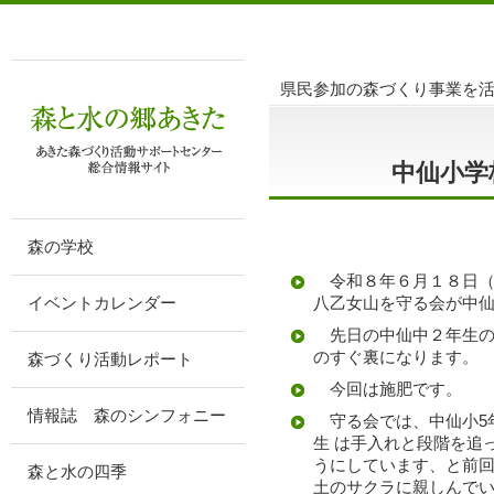
県民参加の森づくり事業を
中仙小学
森の学校
令和８年６月１８日（
イベントカレンダー
八乙女山を守る会が中仙
先日の中仙中２年生の
のすぐ裏になります。
森づくり活動レポート
今回は施肥です。
情報誌 森のシンフォニー
守る会では、中仙小5
生 は手入れと段階を追
うにしています、と前
森と水の四季
土のサクラに親しんで