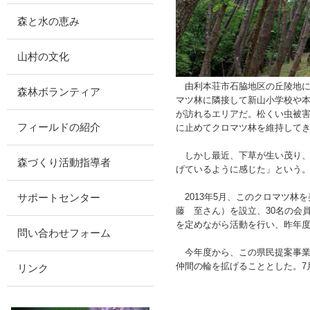
森と水の恵み
山村の文化
由利本荘市石脇地区の丘陵地に
森林ボランティア
マツ林に隣接して新山小学校や
が訪れるエリアだ。松くい虫被害
フィールドの紹介
に止めてクロマツ林を維持して
しかし最近、下草が生い茂り、
森づくり活動指導者
げているように感じた」という
2013年5月、このクロマツ林
サポートセンター
藤 至さん）を設立、30名の会
を定めながら活動を行い、昨年度
問い合わせフォーム
今年度から、この県民提案事業
仲間の輪を拡げることとした。7
リンク