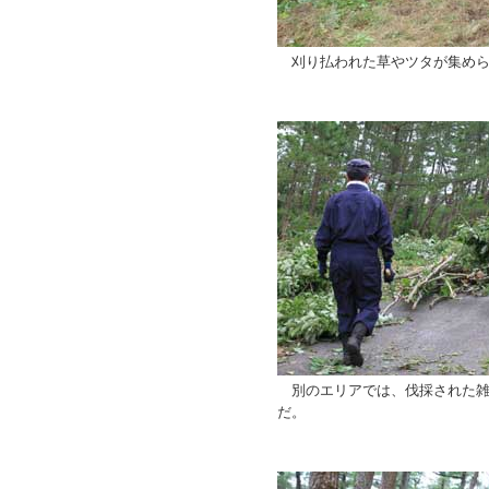
刈り払われた草やツタが集めら
別のエリアでは、伐採された雑
だ。