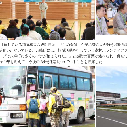
共催している加藤和夫八峰町長は、「この会は、企業の皆さんが行う植樹活
活動いただいている。八峰町には、植樹活動を行っている森林ボランティアグ
ープで八峰町に多くのブナが植えられた。」と感謝の言葉が述べられ、併せ
録20年を迎えて、今後の方針が検討されていることを披露した。