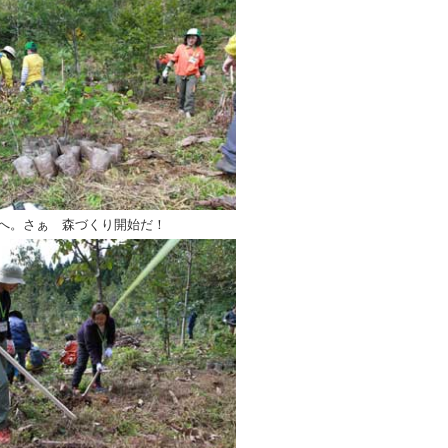
へ。さぁ 森づくり開始だ！