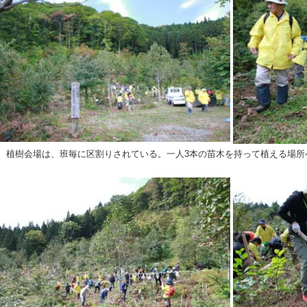
植樹会場は、班毎に区割りされている。一人3本の苗木を持って植える場所