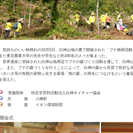
気持ちのいい秋晴れの10月5日、白神山地の麓で開催された「ブナ植樹活動
また東京農業大学の先生や学生など約180名の人々が集まった。
世界遺産に登録された白神山地周辺でブナの森づくり活動を通して、白神山
し、また、ブナの森づくりを行うことによって、白神の森から良質で良好な
ハタハタ等の魚類の産卵ふ化する藻場「海の森」の再生につなげるという趣
を迎えた。
実施団体 特定非営利活動法人白神ネイチャー協会
共 催 八峰町
後 援 イオン環境財団
開会式