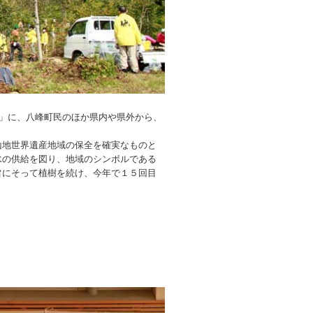
」に、八峰町民のほか県内や県外から、
地世界遺産地域の保全を確実なものと
水の供給を図り、地域のシンボルである
旨にそって植樹を続け、今年で１５回目