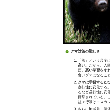
クマ対策の難しさ
「熊」という漢字
高い
。だから、人
面、
悪い学習をす
食いグマになるこ
クマは学習するた
夜行性に変化する
るなど昼行性に変
目撃されている。
益々行動はエスカ
さらに地域差、個