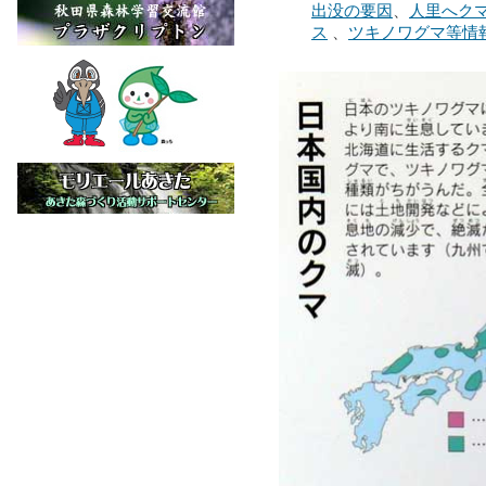
出没の要因
、
人里へク
ス
、
ツキノワグマ等情