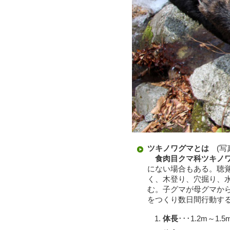
ツキノワグマとは
(写真
食肉目クマ科ツキノ
にない場合もある。聴
く、木登り、穴掘り、水
む。子グマが母グマから
をつくり数日間行動す
体長
･･･1.2m～1.5