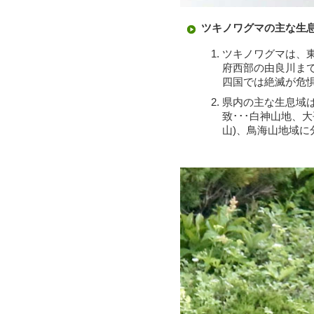
ツキノワグマの主な生
ツキノワグマは、
府西部の由良川まで
四国では絶滅が危
県内の主な生息域
致･･･白神山地、
山)、鳥海山地域に