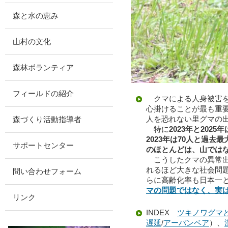
森と水の恵み
山村の文化
森林ボランティア
フィールドの紹介
クマによる人身被害を
心掛けることが最も重
人を恐れない里グマの出
森づくり活動指導者
特に
2023年と20
2023年は70人と過去
サポートセンター
のほとんどは、山では
こうしたクマの異常
れるほど大きな社会問
問い合わせフォーム
らに高齢化率も日本一
マの問題ではなく、実
リンク
INDEX
ツキノワグマ
遅延
/
アーバンベア
）、