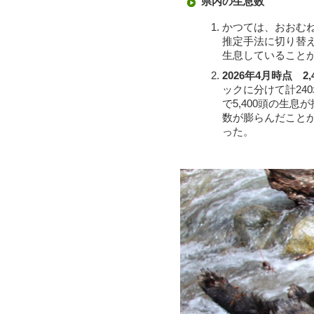
県内の生息数
かつては、おおむ
推定手法に切り替
生息していること
2026年4月時点 2,4
ックに分けて計24
で5,400頭の生
数が膨らんだことか
った。