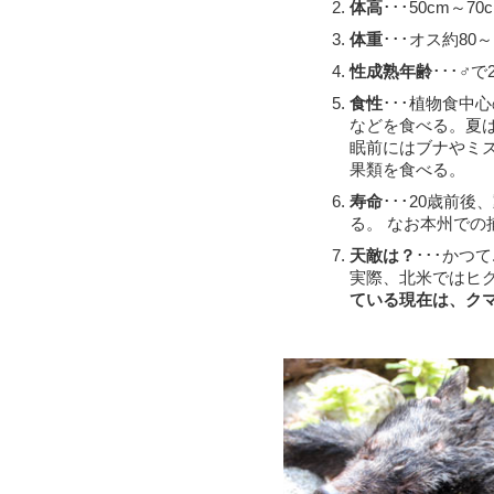
体高
･･･50cm～
体重
･･･オス約80
性成熟年齢
･･･♂
食性
･･･植物食
などを食べる。夏
眠前にはブナやミ
果類を食べる。
寿命
･･･20歳前
る。 なお本州での
天敵は？
･･･かつて
実際、北米ではヒ
ている現在は、ク