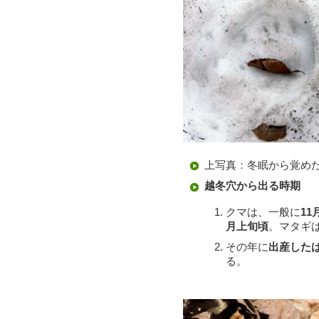
上写真：冬眠から覚めた
越冬穴から出る時期
クマは、一般に
1
月上旬頃
。マタギ
その年に
出産した
る。