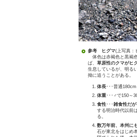
参考 ヒグマ
(上写真：
体色は赤褐色と黒褐色
ば、
草原性のクマがヒ
生息しているが、明る
拗に追うことがある。
体長
･･･普通180c
体重
･･･♂で150～3
食性
･･･
雑食性だが
する明治時代以前
る。
数万年前、本州に
石が東北をはじめ