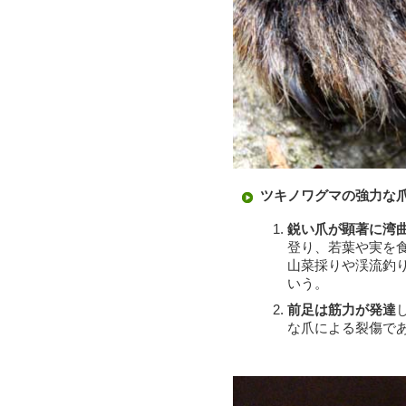
ツキノワグマの強力な
鋭い爪が顕著に湾
登り、若葉や実を
山菜採りや渓流釣
いう。
前足は筋力が発達
な爪による裂傷で