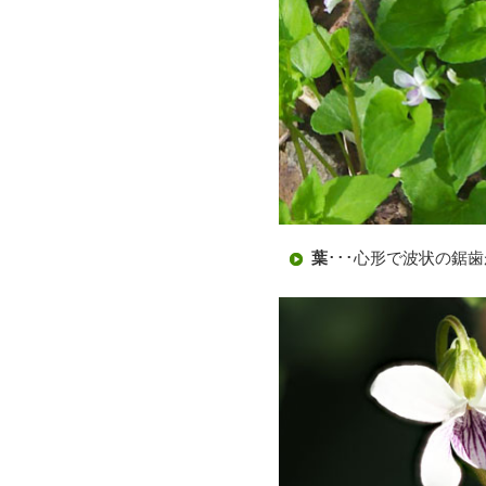
葉
･･･心形で波状の鋸