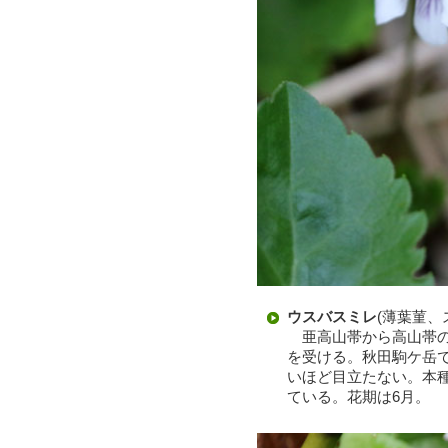
ウスバスミレ
(薄葉菫、
亜高山帯から高山帯の
を受ける。秋田駒ケ岳
いほど目立たない。本
ている。花期は6月。