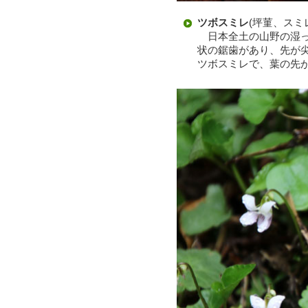
ツボスミレ
(坪菫、スミ
日本全土の山野の湿っ
状の鋸歯があり、先が
ツボスミレで、葉の先