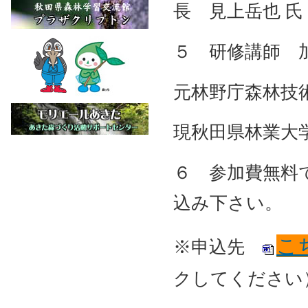
長 見上岳也 氏
５ 研修講師 
元林野庁森林技
現秋田県林業大
６ 参加費無料
込み下さい。
こ
※申込先
クしてください