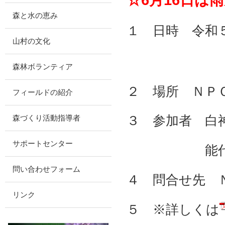
森と水の恵み
１ 日時
令和
山村の文化
森林ボランティア
２ 場所 ＮＰ
フィールドの紹介
３ 参加者 白
森づくり活動指導者
サポートセンター
能代高校能
問い合わせフォーム
４ 問合せ先 
リンク
５ ※詳しくは