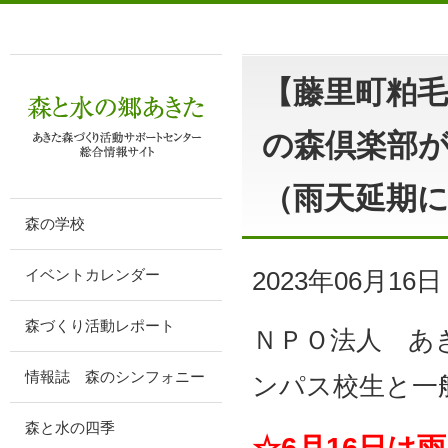
【藤里町粕
の森倶楽部
（雨天延期
森の学校
2023年06月16日
イベントカレンダー
森づくり活動レポート
ＮＰＯ法人 あ
情報誌 森のシンフォニー
ンパス校生と一
森と水の四季
☆6月16日は