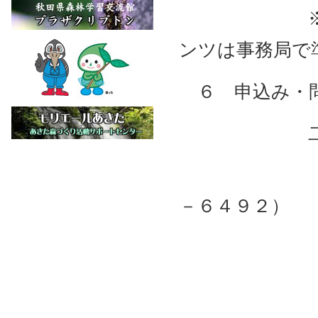
※ヘルメッ
ンツは事務局で
６ 申込み・
二ツ井宝の
事務局 船
－６４９２）