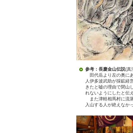
参考：長慶金山伝説
(
田代岳より左の奥にあ
人伊多波武助が採鉱経
きたと嘘の理由で閉山
れないようにしたと伝
また津軽相馬村に流落
入山する人が絶えなか