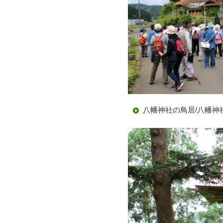
八幡神社の鳥居/八幡