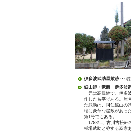
伊多波武助屋敷跡
･･
鉱山師・豪商 伊多波
元は高橋姓で、伊多波
作した名字である。屋
た武助は、阿仁鉱山の
端に豪華な屋敷があっ
第1号でもある。
1788年、古川古松
板場武助と称する豪家