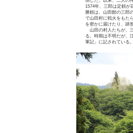
倒した。以来、二人の
1574年、三郎は定頼
勝頼は、山田館の三郎
で山田村に戦火をもた
を密かに届けたり、跡
山田の村人たちが、三
る。時期は不明だが、
軍記」に記されている