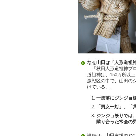
なぜ山田は「人形道祖
「秋田人形道祖神プロ
道祖神は、150カ所以
激戦区の中で、山田の
げている。、
一集落にジンジョ様
「男女一対」、「
ジンジョ祭りでは
隣り合った常会の
詳細は、
山田赤坂のジ