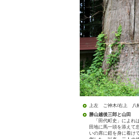
上左 ご神木/右上 八
勝山越後三郎と山田
「田代町史」によれば、
田地に馬一頭を添えて
いの席に鎧を身に着け