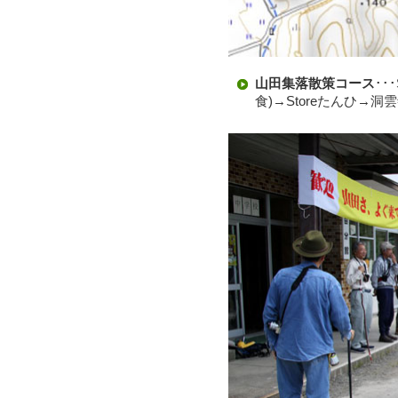
山田集落散策コース
･･
食)→Storeたんひ→