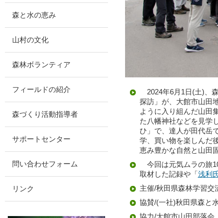
森と水の恵み
山村の文化
森林ボランティア
フィールドの紹介
2024年6月1日(土)
探訪」が、大館市山田地
ように入り組んだ山田
森づくり活動指導者
た八幡神社などを見学し
ひ」で、達人が田代岳
サポートセンター
学、買い物を楽しんだ後
恵み豊かな自然と山田
問い合わせフォーム
今回は元気ムラの旅10
取材した記録や「
浅利
主催/秋田県森林学習交
リンク
協賛/(一社)秋田県森と
協力/大館市山田部落会