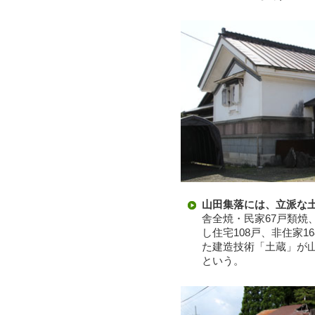
山田集落には、立派な
舎全焼・民家67戸類焼
し住宅108戸、非住家
た建造技術「土蔵」が
という。