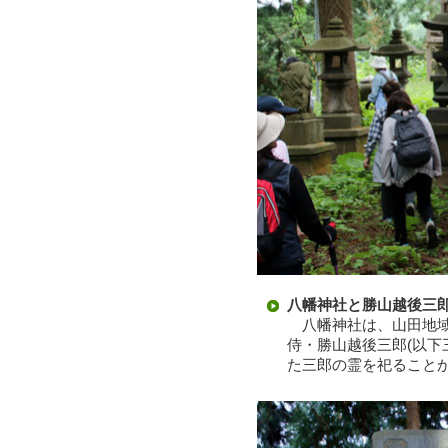
八幡神社と勝山越後三
八幡神社は、山田地域
侍・勝山越後三郎(以下
た三郎の霊を祀ること