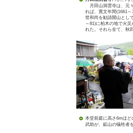
月田山洞雲寺は、元々
れば、寛文年間(166
世和尚を勧請開山として
～81)に柏木の地で火
れた。それら全て、秋
本堂前庭に高さ6mほど
武助が、鉱山の犠牲者