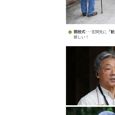
開校式
･･･玄関先に
「歓
嬉しい！