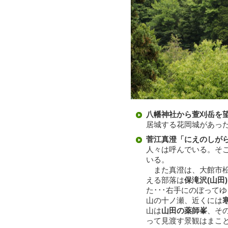
八幡神社から萱刈岳を
居城する花岡城があっ
菅江真澄「にえのしが
人々は呼んでいる。そこ
いる。
また真澄は、大館市松
える部落は
保滝沢(山田)
た･･･右手にのぼって
山の十ノ瀬、近くには
山は
山田の薬師峯
、そ
って見渡す景観はまこ