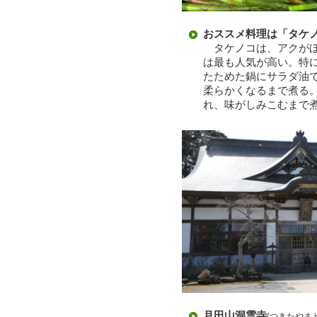
おススメ料理は「タケ
タケノコは、アクがほ
は最も人気が高い。特
たためた鍋にサラダ油
柔らかくなるまで煮る
れ、味がしみこむまで
月田山洞雲寺
(つきたやま